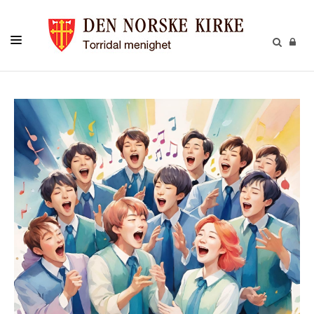
LIVETS GANG
BARN
UNGE
VOKSNE
TROSOPPLÆRING
KONTAKT
KALENDER
GIVERTJENESTE