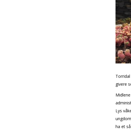
Torridal
givere s
Midlene 
administ
Lys våke
ungdomsa
ha et så