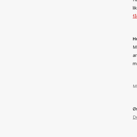
li
få
H
Me
ar
m
Me
Øn
De