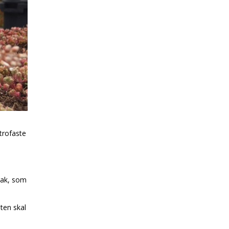
 trofaste
tak, som
ten skal