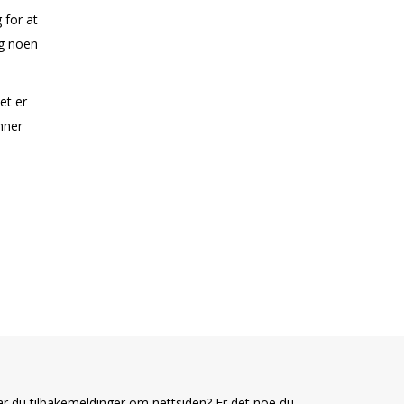
 for at
og noen
t er
nner
r du tilbakemeldinger om nettsiden? Er det noe du