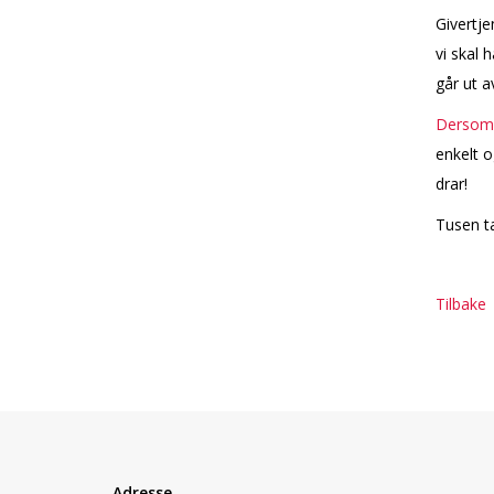
Givertje
vi skal 
går ut av
Dersom d
enkelt o
drar!
Tusen ta
Tilbake
Adresse