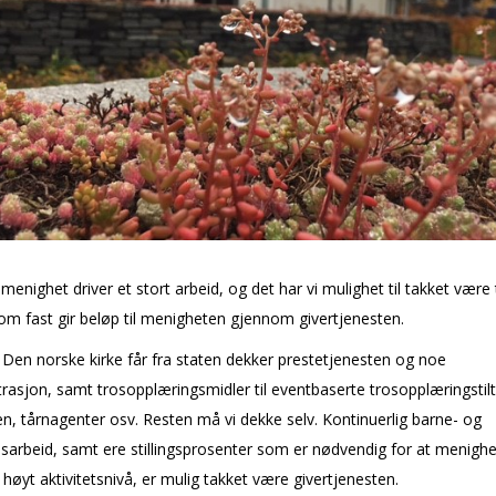
 menighet driver et stort arbeid, og det har vi mulighet til takket være
om fast gir beløp til menigheten gjennom givertjenesten.
Den norske kirke får fra staten dekker prestetjenesten og noe
rasjon, samt trosopplæringsmidler til eventbaserte trosopplæringstil
n, tårnagenter osv. Resten må vi dekke selv. Kontinuerlig barne- og
rbeid, samt flere stillingsprosenter som er nødvendig for at menighe
 høyt aktivitetsnivå, er mulig takket være givertjenesten.