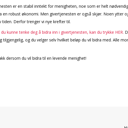
nesten er en stabil inntekt for menigheten, noe som er helt nødvendig
ha en robust økonomi. Men givertjenesten er også skjør. Noen flytter 
 tiden. Derfor trenger vi nye krefter til.
u kunne tenke deg å bidra inn i givertjenesten, kan du trykke HER.
De
g tilgjengelig, og du velger selv hvilket beløp du vil bidra med. Alle mo
kk dersom du vil bidra til en levende menighet!
Ha