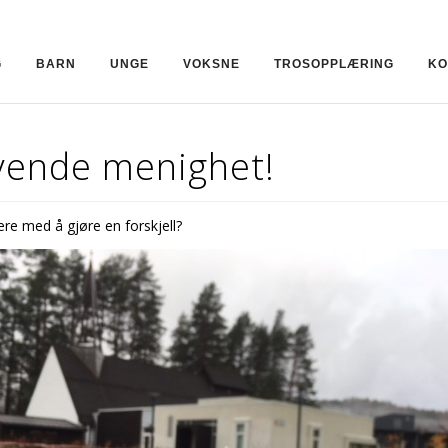
G
BARN
UNGE
VOKSNE
TROSOPPLÆRING
KO
vende menighet!
ære med å gjøre en forskjell?