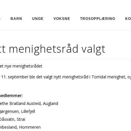
G
BARN
UNGE
VOKSNE
TROSOPPLÆRING
KO
tt menighetsråd valgt
det nye menighetsrådet
1. september ble det valgt nytt menighetsråd i Torridal menighet, o
medlemmer:
ethe Bratland Austeid, Augland
ørgensen, Lillefjell
åsvatn, Strai
eibesland, Hommeren