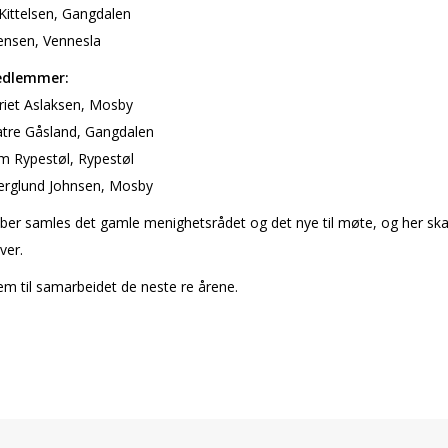
 Kittelsen, Gangdalen
ensen, Vennesla
dlemmer:
riet Aslaksen, Mosby
atre Gåsland, Gangdalen
m Rypestøl, Rypestøl
Berglund Johnsen, Mosby
ber samles det gamle menighetsrådet og det nye til møte, og her ska
ver.
rem til samarbeidet de neste fire årene.