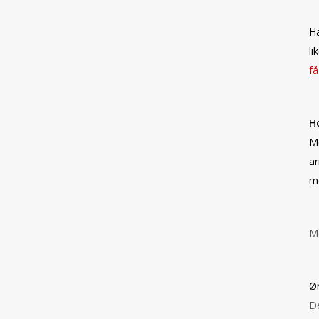
Ha
li
få
H
Me
ar
m
Me
Øn
De