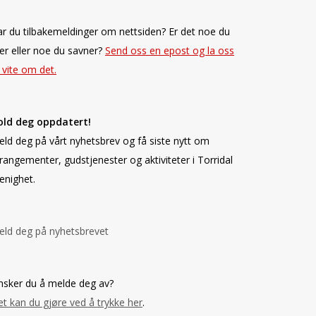
r du tilbakemeldinger om nettsiden? Er det noe du
ker eller noe du savner?
Send oss en epost og la oss
 vite om det.
old deg oppdatert!
ld deg på vårt nyhetsbrev og få siste nytt om
rangementer, gudstjenester og aktiviteter i Torridal
enighet.
ld deg på nyhetsbrevet
sker du å melde deg av?
t kan du gjøre ved å trykke her
.