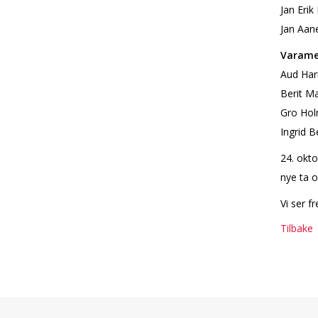
Jan Erik
Jan Aan
Varame
Aud Har
Berit M
Gro Hol
Ingrid 
24. okto
nye ta o
Vi ser f
Tilbake