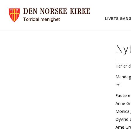
LIVETS GAN
Ny
Her er 
Mandag 1
er:
Faste 
Anne Gr
Monica J
Øyvind D
Arne Gr