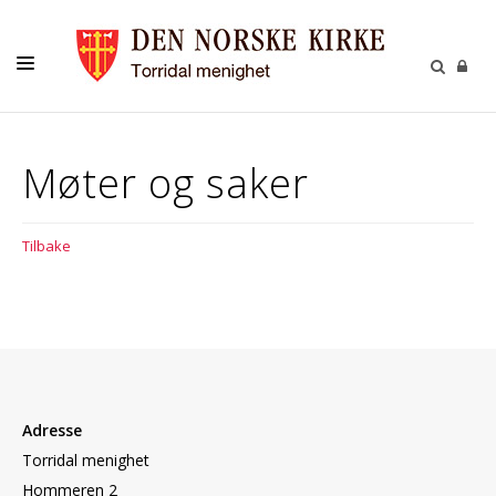
LIVETS GANG
Møter og saker
BARN
UNGE
Tilbake
VOKSNE
TROSOPPLÆRING
KONTAKT
KALENDER
Adresse
GIVERTJENESTE
Torridal menighet
Hommeren 2