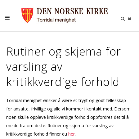
LIVETS GANG
Rutiner og skjema for
BARN
varsling av
UNGE
VOKSNE
kritikkverdige forhold
TROSOPPLÆRING
KONTAKT
Torridal menighet ønsker å være et trygt og godt fellesskap
for ansatte, frivillige og alle vi kommer i kontakt med. Dersom
KALENDER
noen skulle oppleve kritikkverdige forhold oppfordres det til å
GIVERTJENESTE
melde fra om dette. Rutiner og skjema for varsling av
kritikkverdige forhold finner du
her
.