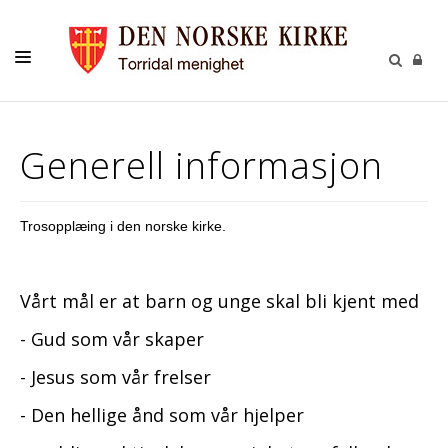
LIVETS GANG
Generell informasjon
BARN
UNGE
Trosopplæing i den norske kirke.
VOKSNE
TROSOPPLÆRING
Vårt mål er at barn og unge skal bli kjent med
KONTAKT
- Gud som vår skaper
KALENDER
- Jesus som vår frelser
GIVERTJENESTE
- Den hellige ånd som vår hjelper