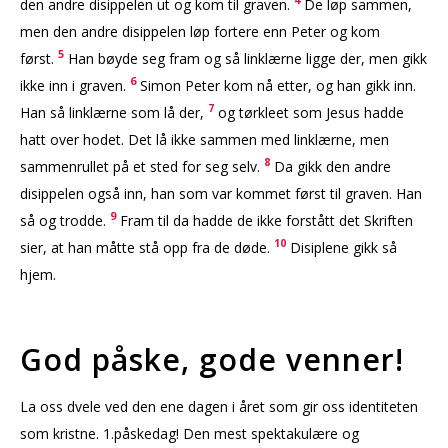
4
den andre disippelen ut og kom til graven.
De løp sammen,
men den andre disippelen løp fortere enn Peter og kom
5
først.
Han bøyde seg fram og så linklærne ligge der, men gikk
6
ikke inn i graven.
Simon Peter kom nå etter, og han gikk inn.
7
Han så linklærne som lå der,
og tørkleet som Jesus hadde
hatt over hodet. Det lå ikke sammen med linklærne, men
8
sammenrullet på et sted for seg selv.
Da gikk den andre
disippelen også inn, han som var kommet først til graven. Han
9
så og trodde.
Fram til da hadde de ikke forstått det Skriften
10
sier, at han måtte stå opp fra de døde.
Disiplene gikk så
hjem.
God påske, gode venner!
La oss dvele ved den ene dagen i året som gir oss identiteten
som kristne. 1.påskedag! Den mest spektakulære og