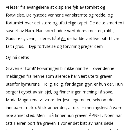
Vi leser fra evangeliene at disiplene fylt av tomhet og
fortvilelse. De rystede vennene var skremte og redde, og
fortumlet over det store og ufattelige tapet. De delte smerten i
savnet av Ham. Han som hadde vært deres mester, rabbi,
Guds røst, venn, - deres håp!
Alt
de hadde viet livet sitt til var
falt i grus. – Dyp fortvilelse og forvirring preger dem.
Og nå dette:
Graven er tom!? Forvirringen blir ikke mindre – over denne
meldingen fra henne som allerede har vært ute til graven
utenfor bymurene. Tidlig, tidlig, før dagen gryr, er hun der. Hun
sørger i dypet av sin sjel, og finner ingen mening i å sove,
Maria Magdalena vil være der Jesu legeme er, selv om det
innebærer risiko. Vi skjønner det, at det er meningsløst å være
noe annet sted. Men – så finner hun graven ÅPNET. Noen har
tatt Herren bort fra graven. Hvor er det blitt av hans døde