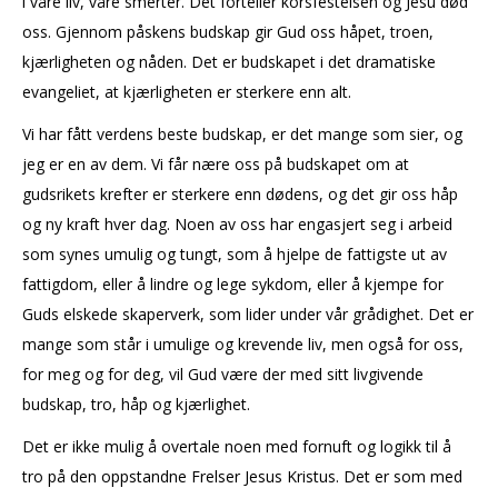
i våre liv, våre smerter. Det forteller korsfestelsen og Jesu død
oss. Gjennom påskens budskap gir Gud oss håpet, troen,
kjærligheten og nåden. Det er budskapet i det dramatiske
evangeliet, at kjærligheten er sterkere enn alt.
Vi har fått verdens beste budskap, er det mange som sier, og
jeg er en av dem. Vi får nære oss på budskapet om at
gudsrikets krefter er sterkere enn dødens, og det gir oss håp
og ny kraft hver dag. Noen av oss har engasjert seg i arbeid
som synes umulig og tungt, som å hjelpe de fattigste ut av
fattigdom, eller å lindre og lege sykdom, eller å kjempe for
Guds elskede skaperverk, som lider under vår grådighet. Det er
mange som står i umulige og krevende liv, men også for oss,
for meg og for deg, vil Gud være der med sitt livgivende
budskap, tro, håp og kjærlighet.
Det er ikke mulig å overtale noen med fornuft og logikk til å
tro på den oppstandne Frelser Jesus Kristus. Det er som med