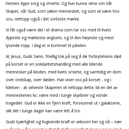
hennes dype sorg og smerte. Og hun kunne vitne om Vår
Skaper, vår Gud, som søker mennesket, og som vil være hos
oss, nettopp også i det sorteste mørke.
Vi får også være del i et drama som tar oss med til livets
dypeste og mørkeste avgrunn, og til den høyeste og mest
lysende topp. I dag er vi kommet til jubelen.
At Jesus, Guds Sønn, frivillig tok på seg å dø forbrytelsens død
på korset er en solidaritetshandling med alle lidende
mennesker på kloden, med livets smerte, og samtidig en dom
over ondskap, over døden. Han viser oss på korset - og i
lidelsen - at selveste Skaperen vil nettopp dette; bli en del av
menneskenes liv, være med i tunge skjebner og vonde
tragedier. Gud er ikke en fjern kraft, forsvunnet ut i galaksene,
slik det i tunge dager kan være lett å tro.
Guds kjærlighet og livgivende kraft er virksom her og nå – nær