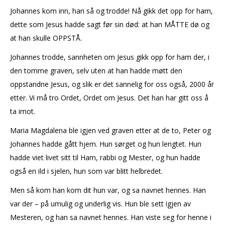
Johannes kom inn, han så og trodde! Nå gikk det opp for ham,
dette som Jesus hadde sagt før sin død: at han MÅTTE dø og
at han skulle OPPSTÅ.
Johannes trodde, sannheten om Jesus gikk opp for ham der, i
den tomme graven, selv uten at han hadde møtt den
oppstandne Jesus, og slik er det sannelig for oss også, 2000 år
etter. Vi må tro Ordet, Ordet om Jesus. Det han har gitt oss å
ta imot.
Maria Magdalena ble igjen ved graven etter at de to, Peter og
Johannes hadde gått hjem. Hun sørget og hun lengtet. Hun
hadde viet livet sitt til Ham, rabbi og Mester, og hun hadde
også en ild i sjelen, hun som var blitt helbredet.
Men så kom han kom dit hun var, og sa navnet hennes. Han
var der – på umulig og underlig vis. Hun ble sett igjen av
Mesteren, og han sa navnet hennes. Han viste seg for henne i