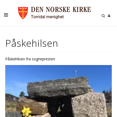
LIVETS GANG
Påskehilsen
BARN
UNGE
Påskehilsen fra sognepresten
VOKSNE
TROSOPPLÆRING
KONTAKT
KALENDER
GIVERTJENESTE