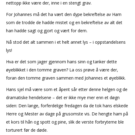
nettopp ikke være der, inne i en stengt grav.
For Johannes må det ha vært den dype bekreftelse av Ham
som de trodde de hadde mistet og en bekreftelse av alt det
han hadde sagt og gjort og vært for dem.
Nå stod det alt sammen i et helt annet lys – i oppstandelsens
lys!
Hva er det som jager gjennom hans sinn og tanker dette
øyeblikket i den tomme graven? La oss prøve å være der,
foran den tomme graven sammen med Johannes et øyeblikk.
Hans sjel må være som et åpent sår etter denne helgen og de
dramatiske hendelsene – det er ikke mye mer enn et døgn
siden: Den lange, forferdelige fredagen da de tok hans elskede
Herre og Mester av dage på grusomste vis. De hengte ham på
et kors til hån og spott og pine, slik de verste forbryterne ble
torturert før de døde.