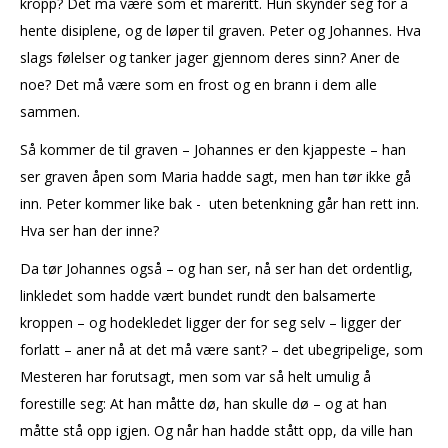
kropp? Det må være som et mareritt. Hun skynder seg for å
hente disiplene, og de løper til graven. Peter og Johannes. Hva
slags følelser og tanker jager gjennom deres sinn? Aner de
noe? Det må være som en frost og en brann i dem alle
sammen.
Så kommer de til graven – Johannes er den kjappeste – han
ser graven åpen som Maria hadde sagt, men han tør ikke gå
inn. Peter kommer like bak - uten betenkning går han rett inn.
Hva ser han der inne?
Da tør Johannes også – og han ser, nå ser han det ordentlig,
linkledet som hadde vært bundet rundt den balsamerte
kroppen – og hodekledet ligger der for seg selv – ligger der
forlatt – aner nå at det må være sant? – det ubegripelige, som
Mesteren har forutsagt, men som var så helt umulig å
forestille seg: At han måtte dø, han skulle dø – og at han
måtte stå opp igjen. Og når han hadde stått opp, da ville han