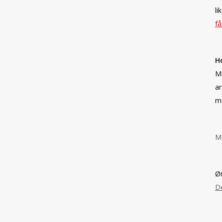
li
få
H
Me
ar
m
Me
Øn
De