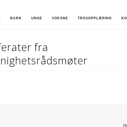
G
BARN
UNGE
VOKSNE
TROSOPPLÆRING
KO
erater fra
nighetsrådsmøter
Ha