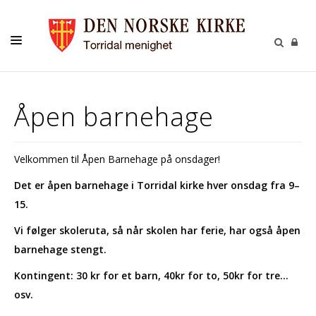
LIVETS GANG
Åpen barnehage
BARN
UNGE
Velkommen til Åpen Barnehage på onsdager!
VOKSNE
Det er åpen barnehage i Torridal kirke hver onsdag fra 9–
TROSOPPLÆRING
15.
KONTAKT
Vi følger skoleruta, så når skolen har ferie, har også åpen
barnehage stengt.
KALENDER
Kontingent: 30 kr for et barn, 40kr for to, 50kr for tre...
GIVERTJENESTE
osv.